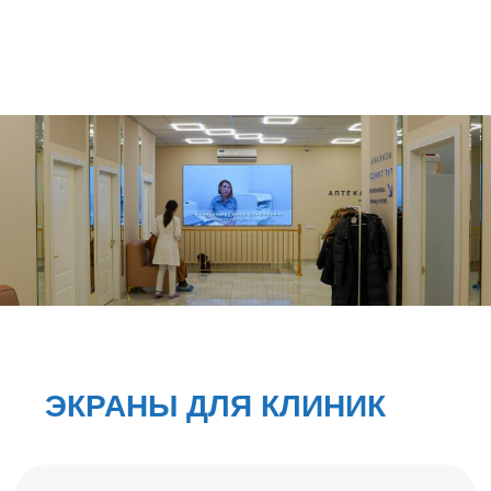
ЭКРАНЫ ДЛЯ КЛИНИК
Светодиодные экраны в медицинских
клиниках могут использоваться в
качестве:
-
информационной панели
- отображать
важную информацию, такую как
расписание приема врачей, инструкции
для пациентов, статус очереди и
экстренные сообщения.
-
динамических указателей
- в больших
клиниках светодиодные экраны могут
помогать пациентам и посетителям
ориентироваться по зданию, показывая
направления к различным отделениям