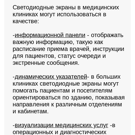
и кабинетам.
-
визуализации медицинских услуг
-в
операционных и диагностических
центрах светодиодные экраны могут
использоваться для отображения
медицинских изображений, таких как
рентгеновские снимки, МРТ или УЗИ,
обеспечивая высокое качество
изображения и удобство просмотра.
-
демонстрации образовательных видео
или презентаций
, которые
информируют пациентов о различных
аспектах здоровья и методов лечения
болезней.
В зонах ожидания медицинских клиник
светодиодные экраны могут
транслировать расслабляющие
изображения или видео, создавая
более спокойную и приятную
атмосферу для пациентов и
посетителей