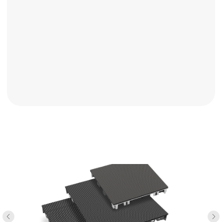
Оставить заявку
О нас
Продукция
Услуги
Реклама на экранах
Пользовательское
Политика
соглашение
конфиденциальности
ОСТАВИТЬ ЗАЯВКУ
+7 804 700 77 60
ИНДИВИДУАЛЬНЫЙ ПРЕДПРИНИМАТЕЛЬ ГАММАДОВ АЙДАМИР
МАММАЕВИЧ ОГРН: 321057100096460 ИНН: 056199396066