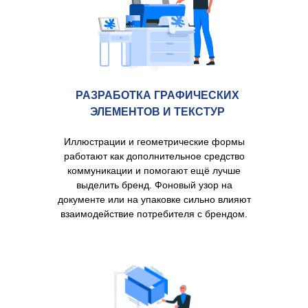
РАЗРАБОТКА ГРАФИЧЕСКИХ
О нас
Продукция
Услуги
Реклама на экранах
ЭЛЕМЕНТОВ И ТЕКСТУР
Пользовательское
Политика
соглашение
конфиденциальности
Иллюстрации и геометрические формы
работают как дополнительное средство
коммуникации и помогают ещё лучше
ОСТАВИТЬ ЗАЯВКУ
+7 804 700 77 60
выделить бренд. Фоновый узор на
документе или на упаковке сильно влияют
ИНДИВИДУАЛЬНЫЙ ПРЕДПРИНИМАТЕЛЬ ГАММАДОВ
взаимодействие потребителя с брендом.
АЙДАМИР МАММАЕВИЧ ОГРН: 321057100096460 ИНН:
056199396066