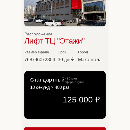
Расположение
Лифт ТЦ "Этажи"
Размер экрана
Срок
Город
Базовый
768х960х2304
30 дней
Махачкала
≈40 мин эфира в су
5 секунд × 480 
Стандартный
≈ 80 мин
эфира в сутки
10 секунд × 480 раз
125 000 ₽
Расширенны
≈80 мин эфира в су
5 секунд × 960 