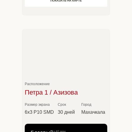
ПОКАЗАТЬ НА КАРТЕ
5 секунд × 960 раз
10 секунд × 480 раз
Расположение
Петра 1 / Азизова
Размер экрана
Срок
Город
6х3 P10 SMD
30 дней
Махачкала
≈ 40 мин