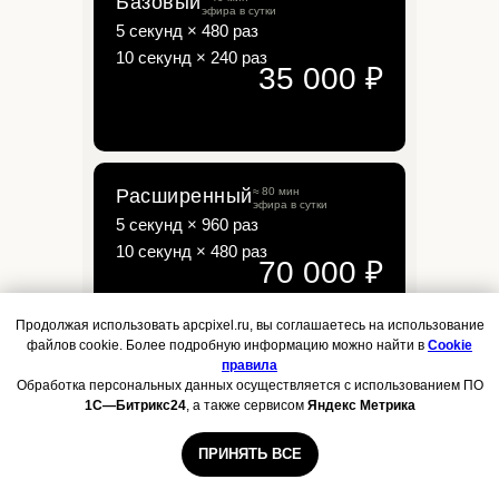
Базовый
эфира в сутки
5 секунд × 480 раз
10 секунд × 240 раз
35 000 ₽
Расширенный
≈ 80 мин
эфира в сутки
5 секунд × 960 раз
10 секунд × 480 раз
Базовый
20 000 ₽
70 000 ₽
≈40 мин эфира в сутки
5 секунд × 480 раз
10 секунд × 240 раз
Продолжая использовать apcpixel.ru, вы соглашаетесь на использование
файлов cookie. Более подробную информацию можно найти в
Cookie
правила
Обработка персональных данных осуществляется с использованием ПО
ОСТАВИТЬ ЗАЯВКУ
1С—Битрикс24
, а также сервисом
Яндекс Метрика
Расширенный
40 000 ₽
≈80 мин эфира в сутки
ПРИНЯТЬ ВСЕ
ПОКАЗАТЬ НА КАРТЕ
5 секунд × 960 раз
10 секунд × 480 раз