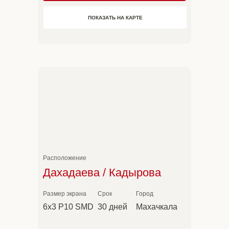
Расширенный
40 000 ₽
≈80 мин эфира в сутки
ПОКАЗАТЬ НА КАРТЕ
5 секунд × 960 раз
10 секунд × 480 раз
Расположение
Дахадаева / Кадырова
Размер экрана
Срок
Город
6х3 P10 SMD
30 дней
Махачкала