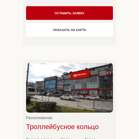
Стандартный
60 000 ₽
≈80 мин эфира в сутки
ОСТАВИТЬ ЗАЯВКУ
10 секунд × 480 раз
ПОКАЗАТЬ НА КАРТЕ
Расположение
Троллейбусное кольцо