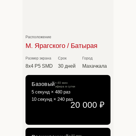
Расположение
М. Ярагского / Батырая
Размер экрана
Срок
Город
8х4 P5 SMD
30 дней
Махачкала
Базовый
≈ 40 мин
эфира в сутки
5 секунд × 480 раз
10 секунд × 240 раз
20 000 ₽
≈ 80 мин